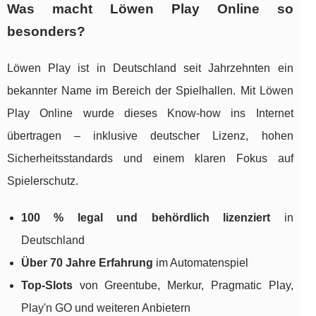
Was macht Löwen Play Online so
besonders?
Löwen Play ist in Deutschland seit Jahrzehnten ein
bekannter Name im Bereich der Spielhallen. Mit Löwen
Play Online wurde dieses Know-how ins Internet
übertragen – inklusive deutscher Lizenz, hohen
Sicherheitsstandards und einem klaren Fokus auf
Spielerschutz.
100 % legal und behördlich lizenziert
in
Deutschland
Über 70 Jahre Erfahrung
im Automatenspiel
Top-Slots
von Greentube, Merkur, Pragmatic Play,
Play'n GO und weiteren Anbietern