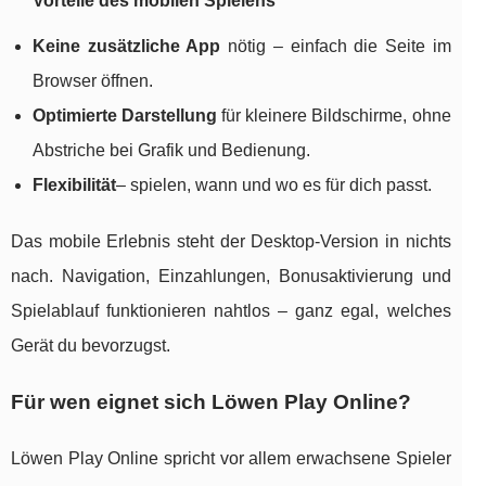
Vorteile des mobilen Spielens
Keine zusätzliche App
nötig – einfach die Seite im
Browser öffnen.
Optimierte Darstellung
für kleinere Bildschirme, ohne
Abstriche bei Grafik und Bedienung.
Flexibilität
– spielen, wann und wo es für dich passt.
Das mobile Erlebnis steht der Desktop-Version in nichts
nach. Navigation, Einzahlungen, Bonusaktivierung und
Spielablauf funktionieren nahtlos – ganz egal, welches
Gerät du bevorzugst.
Für wen eignet sich Löwen Play Online?
Löwen Play Online spricht vor allem erwachsene Spieler