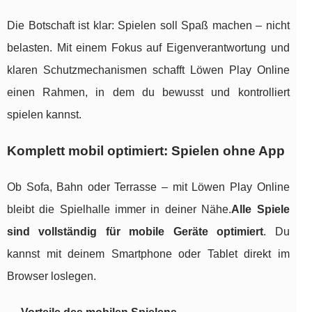
Die Botschaft ist klar: Spielen soll Spaß machen – nicht
belasten. Mit einem Fokus auf Eigenverantwortung und
klaren Schutzmechanismen schafft Löwen Play Online
einen Rahmen, in dem du bewusst und kontrolliert
spielen kannst.
Komplett mobil optimiert: Spielen ohne App
Ob Sofa, Bahn oder Terrasse – mit Löwen Play Online
bleibt die Spielhalle immer in deiner Nähe.
Alle Spiele
sind vollständig für mobile Geräte optimiert
. Du
kannst mit deinem Smartphone oder Tablet direkt im
Browser loslegen.