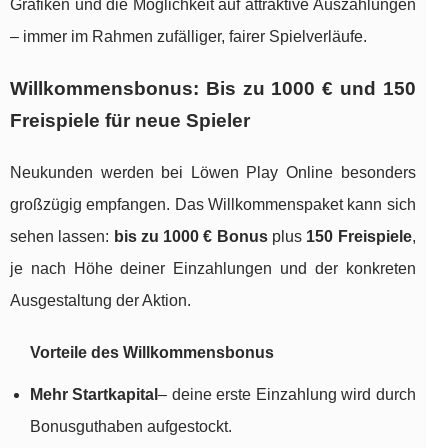
Grafiken und die Möglichkeit auf attraktive Auszahlungen
– immer im Rahmen zufälliger, fairer Spielverläufe.
Willkommensbonus: Bis zu 1000 € und 150
Freispiele für neue Spieler
Neukunden werden bei Löwen Play Online besonders
großzügig empfangen. Das Willkommenspaket kann sich
sehen lassen:
bis zu 1000 € Bonus
plus
150 Freispiele
,
je nach Höhe deiner Einzahlungen und der konkreten
Ausgestaltung der Aktion.
Vorteile des Willkommensbonus
Mehr Startkapital
– deine erste Einzahlung wird durch
Bonusguthaben aufgestockt.