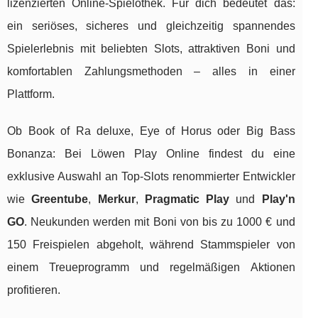
lizenzierten Online-Spielothek. Für dich bedeutet das:
ein seriöses, sicheres und gleichzeitig spannendes
Spielerlebnis mit beliebten Slots, attraktiven Boni und
komfortablen Zahlungsmethoden – alles in einer
Plattform.
Ob Book of Ra deluxe, Eye of Horus oder Big Bass
Bonanza: Bei Löwen Play Online findest du eine
exklusive Auswahl an Top-Slots renommierter Entwickler
wie
Greentube
,
Merkur
,
Pragmatic Play
und
Play'n
GO
. Neukunden werden mit Boni von bis zu 1000 € und
150 Freispielen abgeholt, während Stammspieler von
einem Treueprogramm und regelmäßigen Aktionen
profitieren.