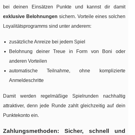
bei deinen Einsätzen Punkte und kannst dir damit
exklusive Belohnungen
sichern. Vorteile eines solchen
Loyalitätsprogramms sind unter anderem:
zusätzliche Anreize bei jedem Spiel
Belohnung deiner Treue in Form von Boni oder
anderen Vorteilen
automatische Teilnahme, ohne komplizierte
Anmeldeschritte
Damit werden regelmäßige Spielrunden nachhaltig
attraktiver, denn jede Runde zahlt gleichzeitig auf dein
Punktekonto ein.
Zahlungsmethoden: Sicher, schnell und